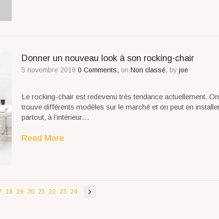
Donner un nouveau look à son rocking-chair
5 novembre 2018
0 Comments,
on
Non classé
, by
joe
Le rocking-chair est redevenu très tendance actuellement. On
trouve différents modèles sur le marché et on peut en installe
partout, à l’intérieur…
Read More
7
18
19
20
21
22
23
24