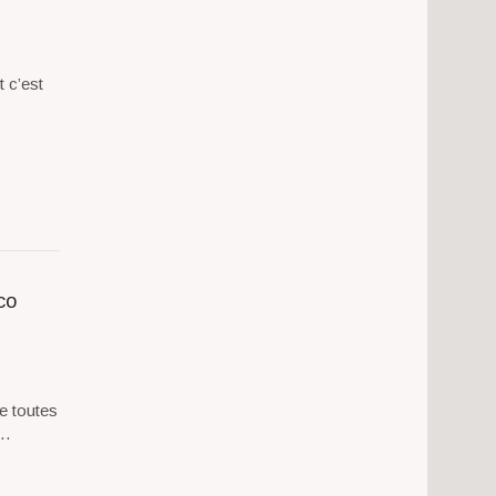
t c’est
…
co
e toutes
à…