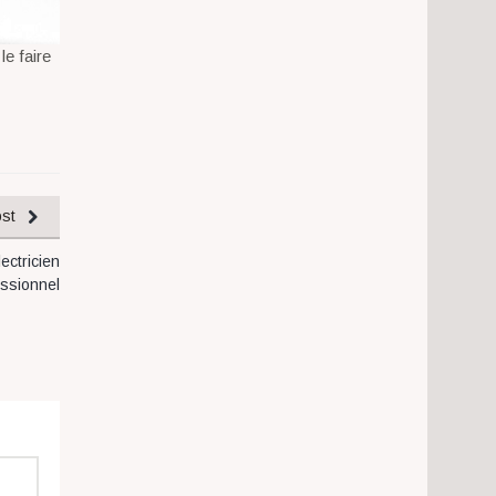
le faire
.
st
ectricien
essionnel