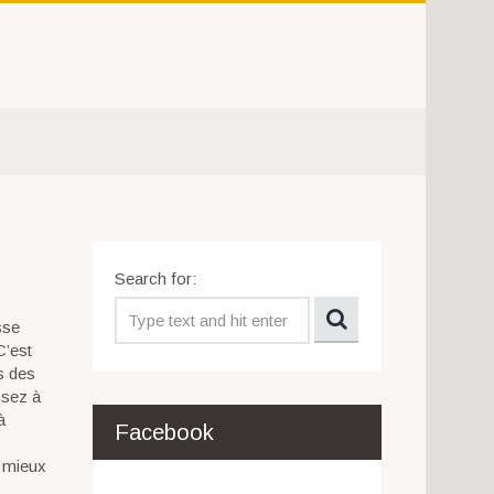
Search for:
sse
C’est
es des
nsez à
à
Facebook
t mieux