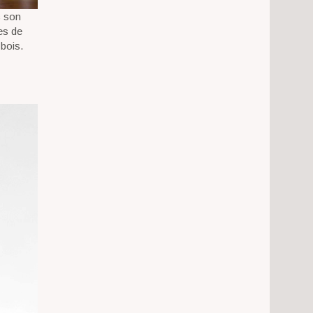
c son
pes de
 bois.